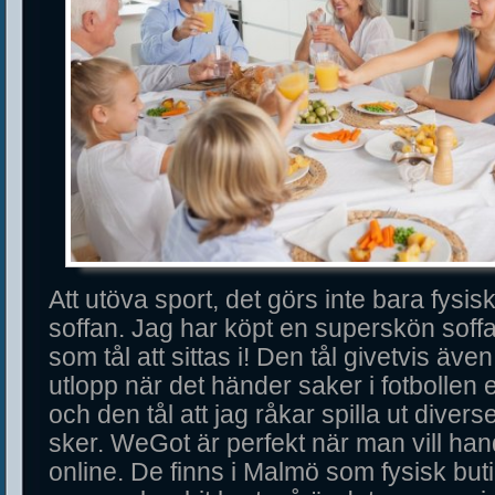
Att utöva sport, det görs inte bara fysis
soffan. Jag har köpt en superskön soff
som tål att sittas i! Den tål givetvis äve
utlopp när det händer saker i fotbollen 
och den tål att jag råkar spilla ut divers
sker. WeGot är perfekt när man vill ha
online. De finns i Malmö som fysisk bu